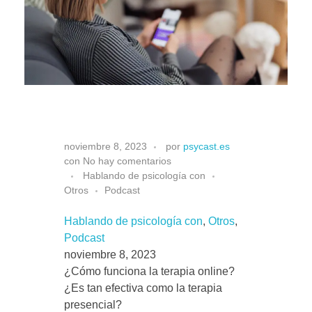
Situa
T
noviembre 8, 2023
por
psycast.es
con
No hay comentarios
h
Hablando de psicología con
Otros
Podcast
e
Hablando de psicología con
, 
Otros
, 
Podcast
r
noviembre 8, 2023
¿Cómo funciona la terapia online?
¿Es tan efectiva como la terapia
a
presencial?