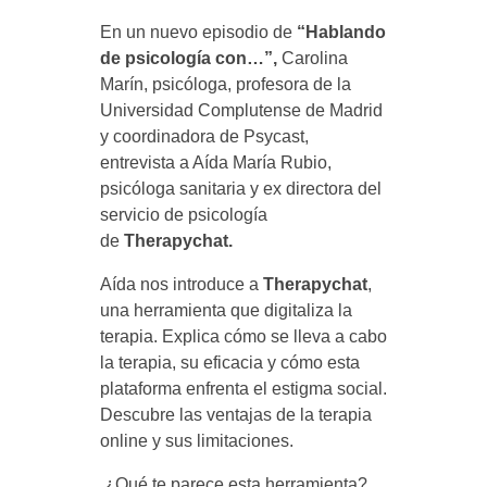
p
En un nuevo episodio de
“Hablando
de psicología con…”,
Carolina
y
Marín, psicóloga, profesora de la
Universidad Complutense de Madrid
y coordinadora de Psycast,
c
entrevista a Aída María Rubio,
psicóloga sanitaria y ex directora del
h
servicio de psicología
de
Therapychat.
a
Aída nos introduce a
Therapychat
,
una herramienta que digitaliza la
t
terapia. Explica cómo se lleva a cabo
la terapia, su eficacia y cómo esta
plataforma enfrenta el estigma social.
Descubre las ventajas de la terapia
online y sus limitaciones.
¿Qué te parece esta herramienta?