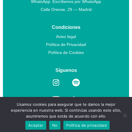
WhatsApp:
Escríbenos por WhatsApp
Calle Orense, 29 — Madrid
Condiciones
Aviso legal
Política de Privacidad
Política de Cookies
Síguenos
Usamos cookies para asegurar que te damos la mejor
experiencia en nuestra web. Si continúas usando este sitio,
asumiremos que estás de acuerdo con ello.
©
2026
PSYCAST · Todos los derechos reservados
Aceptar
No
Política de privacidad