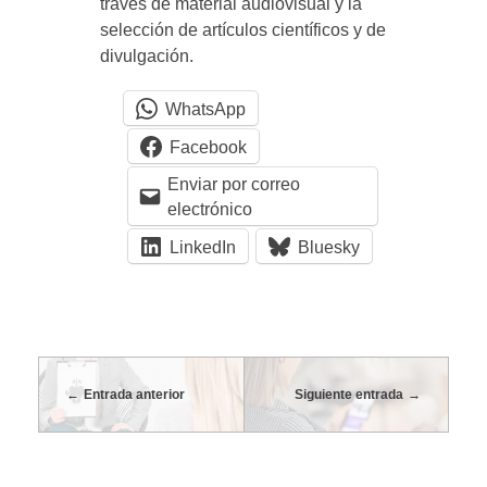
n
través de material audiovisual y la
selección de artículos científicos y de
G
divulgación.
o
WhatsApp
Facebook
n
Enviar por correo
electrónico
z
LinkedIn
Bluesky
a
l
Entrada anterior
Siguiente entrada
o
H