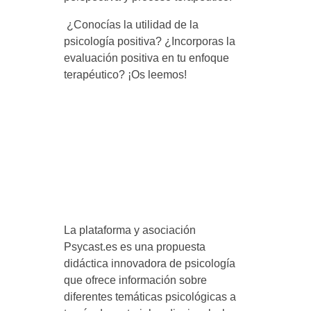
s
¿Conocías la utilidad de la
i
psicología positiva? ¿Incorporas la
evaluación positiva en tu enfoque
t
terapéutico? ¡Os leemos!
i
v
a
c
La plataforma y asociación
Psycast.es es una propuesta
didáctica innovadora de psicología
o
que ofrece información sobre
diferentes temáticas psicológicas a