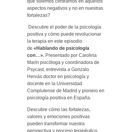
qué solemos centrarnos en aquellos
o
aspectos negativos y no en nuestras
fortalezas?
l
Descubre el poder de la psicología
o
positiva y cómo puede revolucionar
la terapia en este episodio
de
«Hablando de psicología
g
con…».
Presentado por Carolina
Marín psicóloga y coordinadora de
í
Psycast, entrevista a Gonzalo
Hervás doctor en psicología y
a
docente en la Universidad
Complutense de Madrid y pionero en
psicología positiva en España.
p
Descubre cómo las fortalezas,
o
valores y emociones positivas
pueden transformar nuestra
perspectiva y proceso terapéutico.