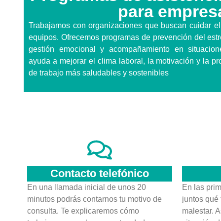
para empres
Trabajamos con organizaciones que buscan cuidar el 
equipos. Ofrecemos programas de prevención del estrés
gestión emocional y acompañamiento en situacione
ayuda a mejorar el clima laboral, la motivación y la p
de trabajo más saludables y sostenibles
Contacto telefónico
En una llamada inicial de unos 20
En las pri
minutos podrás contarnos tu motivo de
juntos qué 
consulta. Te explicaremos cómo
malestar. 