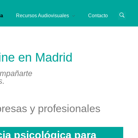
ia
Recursos Audiovisuales
Contacto
line en Madrid
ompañarte
s.
presas y profesionales
ia psicológica para