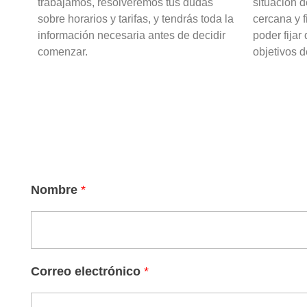
trabajamos, resolveremos tus dudas
situación 
sobre horarios y tarifas, y tendrás toda la
cercana y f
información necesaria antes de decidir
poder fijar
comenzar.
objetivos d
M
Nombre
*
e
n
s
a
Correo electrónico
*
j
e