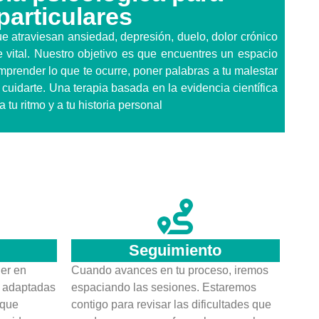
particulares
atraviesan ansiedad, depresión, duelo, dolor crónico
vital. Nuestro objetivo es que encuentres un espacio
prender lo que te ocurre, poner palabras a tu malestar
cuidarte. Una terapia basada en la evidencia científica
tu ritmo y a tu historia personal
Seguimiento
er en
Cuando avances en tu proceso, iremos
s adaptadas
espaciando las sesiones. Estaremos
 que
contigo para revisar las dificultades que