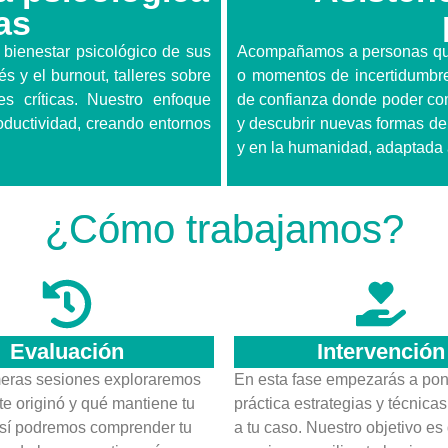
as
bienestar psicológico de sus
Acompañamos a personas que 
 y el burnout, talleres sobre
o momentos de incertidumbre 
s críticas. Nuestro enfoque
de confianza donde poder com
roductividad, creando entornos
y descubrir nuevas formas de 
y en la humanidad, adaptada a 
¿Cómo trabajamos?
Evaluación
Intervención
meras sesiones exploraremos
En esta fase empezarás a pon
te originó y qué mantiene tu
práctica estrategias y técnica
Así podremos comprender tu
a tu caso. Nuestro objetivo es