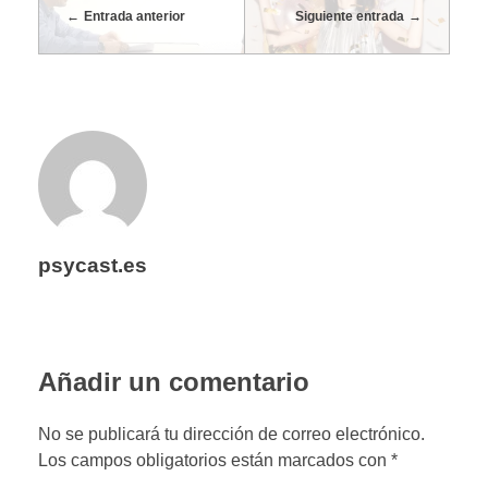
g
Entrada anterior
Siguiente entrada
i
c
a
c
psycast.es
l
í
Añadir un comentario
n
No se publicará tu dirección de correo electrónico.
Los campos obligatorios están marcados con *