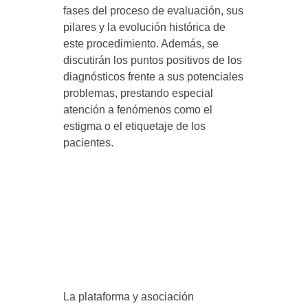
fases del proceso de evaluación, sus
v
pilares y la evolución histórica de
este procedimiento. Además, se
a
discutirán los puntos positivos de los
diagnósticos frente a sus potenciales
l
problemas, prestando especial
atención a fenómenos como el
u
estigma o el etiquetaje de los
pacientes.
a
c
i
ó
La plataforma y asociación