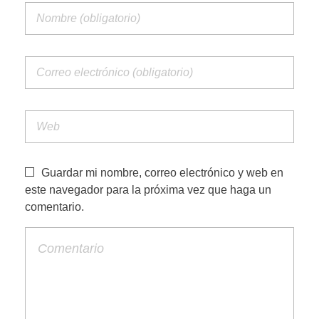
i
c
a
d
e
Guardar mi nombre, correo electrónico y web en
este navegador para la próxima vez que haga un
s
comentario.
d
e
e