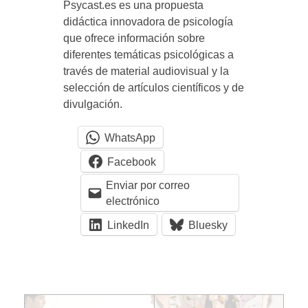
Psycast.es es una propuesta
n
didáctica innovadora de psicología
que ofrece información sobre
p
diferentes temáticas psicológicas a
través de material audiovisual y la
s
selección de artículos científicos y de
divulgación.
i
WhatsApp
c
Facebook
Enviar por correo
o
electrónico
LinkedIn
Bluesky
l
ó