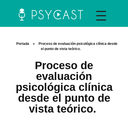
La plataforma y asociación Psycast.es es una propuesta didáctica innovadora de psicología que ofrece información sobre diferentes temáticas psicológicas a través de material audiovisual y la selección de artículos científicos y de divulgación.
Portada
»
Proceso de evaluación psicológica clínica desde
el punto de vista teórico.
Proceso de
evaluación
Recursos A
psicológica clínica
desde el punto de
vista teórico.
C
O