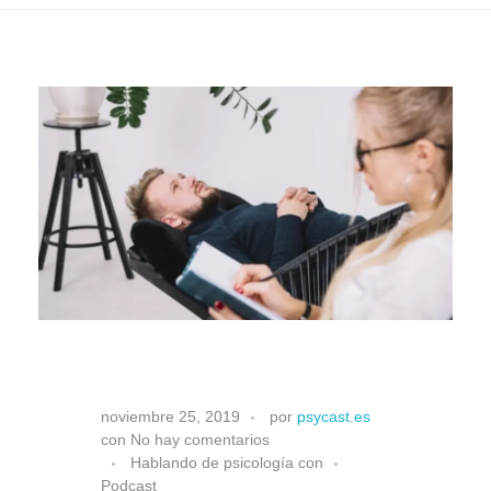
Situa
P
noviembre 25, 2019
por
psycast.es
con
No hay comentarios
r
Hablando de psicología con
Podcast