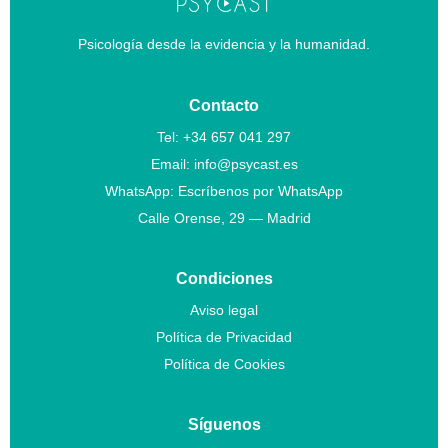
v
Psicología desde la evidencia y la humanidad.
i
Contacto
Tel:
+34 657 041 297
s
Email:
info@psycast.es
WhatsApp:
Escríbenos por WhatsApp
t
Calle Orense, 29 — Madrid
a
Condiciones
t
Aviso legal
Política de Privacidad
e
Política de Cookies
ó
Síguenos