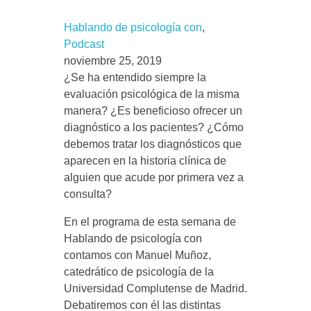
o
Hablando de psicología con
, 
Podcast
c
noviembre 25, 2019
¿Se ha entendido siempre la
evaluación psicológica de la misma
e
manera? ¿Es beneficioso ofrecer un
diagnóstico a los pacientes? ¿Cómo
s
debemos tratar los diagnósticos que
aparecen en la historia clínica de
o
alguien que acude por primera vez a
consulta?
d
En el programa de esta semana de
Hablando de psicología con
e
contamos con Manuel Muñoz,
catedrático de psicología de la
e
Universidad Complutense de Madrid.
Debatiremos con él las distintas