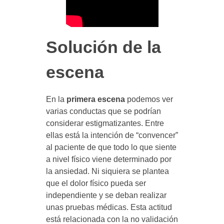
y
a
Solución de la
c
escena
t
En la
primera escena
podemos ver
i
varias conductas que se podrían
considerar estigmatizantes. Entre
t
ellas está la intención de “convencer”
al paciente de que todo lo que siente
a nivel físico viene determinado por
u
la ansiedad. Ni siquiera se plantea
que el dolor físico pueda ser
d
independiente y se deban realizar
unas pruebas médicas. Esta actitud
e
está relacionada con la no validación