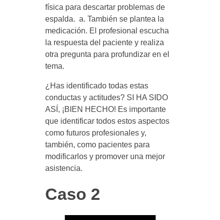
física para descartar problemas de
t
espalda. a. También se plantea la
medicación. El profesional escucha
i
la respuesta del paciente y realiza
otra pregunta para profundizar en el
tema.
z
¿Has identificado todas estas
a
conductas y actitudes? SI HA SIDO
ASÍ, ¡BIEN HECHO! Es importante
que identificar todos estos aspectos
n
como futuros profesionales y,
también, como pacientes para
t
modificarlos y promover una mejor
asistencia.
e
Caso 2
s