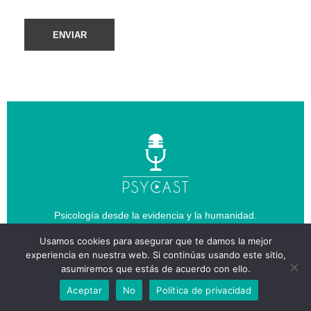
Psicología desde la evidencia y la humanidad.
Usamos cookies para asegurar que te damos la mejor
experiencia en nuestra web. Si continúas usando este sitio,
Contacto
asumiremos que estás de acuerdo con ello.
Tel:
+34 657 041 297
Aceptar
No
Política de privacidad
Email:
info@psycast.es