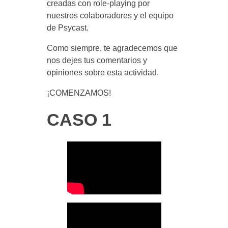
o
creadas con role-playing por
nuestros colaboradores y el equipo
n
de Psycast.
Como siempre, te agradecemos que
d
nos dejes tus comentarios y
opiniones sobre esta actividad.
u
¡COMENZAMOS!
c
CASO 1
t
a
s