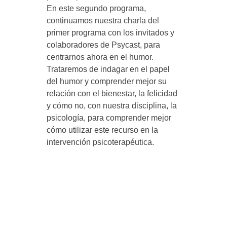
En este segundo programa,
y
continuamos nuestra charla del
primer programa con los invitados y
P
colaboradores de Psycast, para
centrarnos ahora en el humor.
s
Trataremos de indagar en el papel
del humor y comprender mejor su
relación con el bienestar, la felicidad
i
y cómo no, con nuestra disciplina, la
psicología, para comprender mejor
c
cómo utilizar este recurso en la
intervención psicoterapéutica.
o
l
o