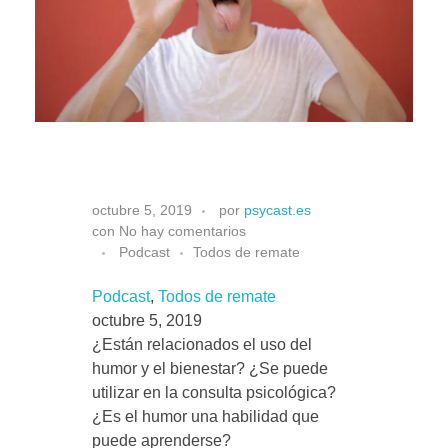
Situa
H
octubre 5, 2019
por
psycast.es
con
No hay comentarios
u
Podcast
Todos de remate
Podcast
, 
Todos de remate
m
octubre 5, 2019
¿Están relacionados el uso del
o
humor y el bienestar? ¿Se puede
utilizar en la consulta psicológica?
r
¿Es el humor una habilidad que
puede aprenderse?