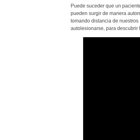
m
Puede suceder que un paciente
pueden surgir de manera automá
o
tomando distancia de nuestros p
autolesionarse, para descubrir 
g
e
s
t
i
o