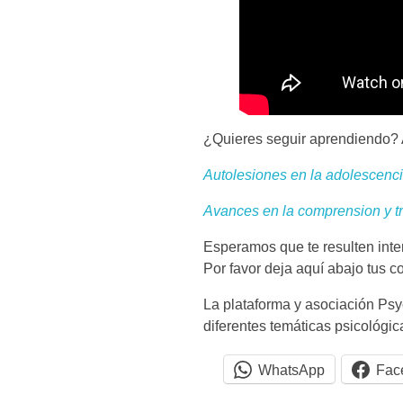
n
a
r
l
¿Quieres seguir aprendiendo? 
Autolesiones en la adolescenci
a
Avances en la comprension y tr
s
Esperamos que te resulten inte
Por favor deja aquí abajo tus c
e
La plataforma y asociación Psy
diferentes temáticas psicológica
m
WhatsApp
Fac
o