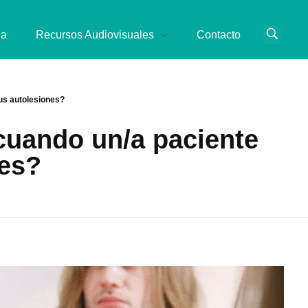
ia
Recursos Audiovisuales
Contacto
us autolesiones?
cuando un/a paciente
nes?