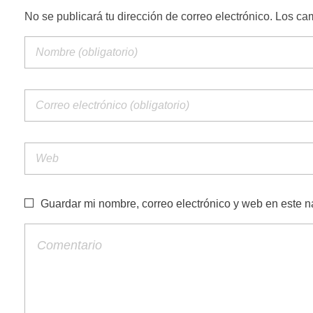
No se publicará tu dirección de correo electrónico. Los c
e
s
u
r
g
Guardar mi nombre, correo electrónico y web en este 
e
n
c