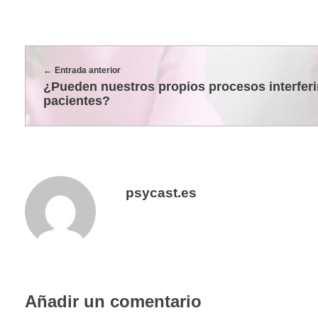
c
i
Entrada anterior
¿Pueden nuestros propios procesos interferi
pacientes?
o
n
e
psycast.es
s
q
Añadir un comentario
u