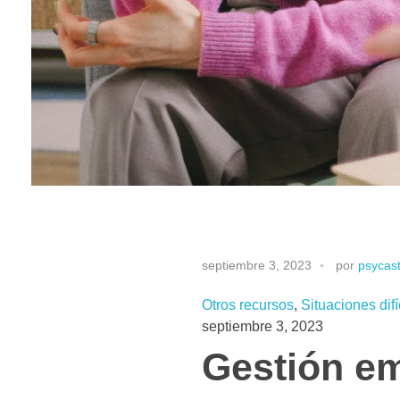
¿
septiembre 3, 2023
por
psycast
C
Otros recursos
, 
Situaciones difí
septiembre 3, 2023
ó
Gestión em