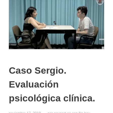
Situa
Caso Sergio.
Evaluación
psicológica clínica.
noviembre 17, 2019
por
psycast.es
con
No hay