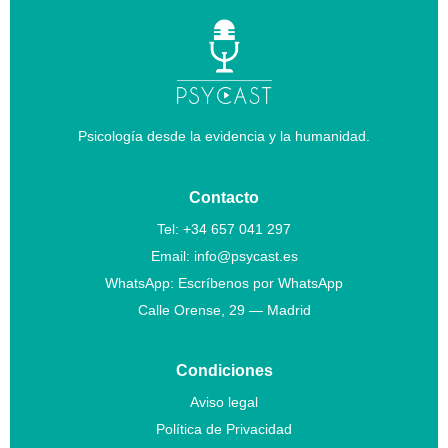
s
o
n
Psicología desde la evidencia y la humanidad.
a
Contacto
s
Tel:
+34 657 041 297
Email:
info@psycast.es
c
WhatsApp:
Escríbenos por WhatsApp
Calle Orense, 29 — Madrid
o
Condiciones
n
Aviso legal
Política de Privacidad
p