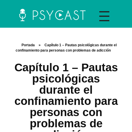
La plataforma y asociación Psycast.es es una propuesta didáctica innovadora de psicología que ofrece información sobre diferentes temáticas psicológicas a través de material audiovisual y la selección de artículos científicos y de divulgación.
Portada
»
Capítulo 1 – Pautas psicológicas durante el
confinamiento para personas con problemas de adicción
Capítulo 1 – Pautas
psicológicas
Recursos A
durante el
confinamiento para
personas con
C
problemas de
O