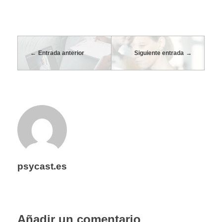
t
e
Entrada anterior
Siguiente entrada
e
l
c
o
psycast.es
n
f
Añadir un comentario