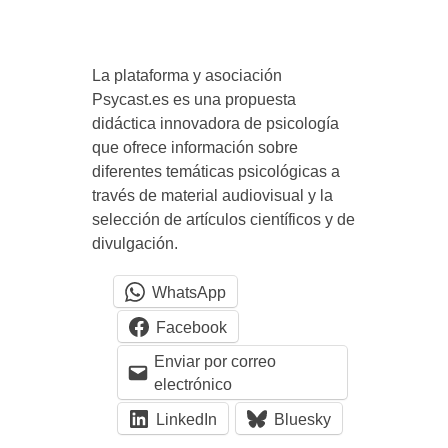
c
La plataforma y asociación
a
Psycast.es es una propuesta
didáctica innovadora de psicología
s
que ofrece información sobre
diferentes temáticas psicológicas a
d
través de material audiovisual y la
selección de artículos científicos y de
u
divulgación.
WhatsApp
r
Facebook
a
Enviar por correo
electrónico
n
LinkedIn
Bluesky