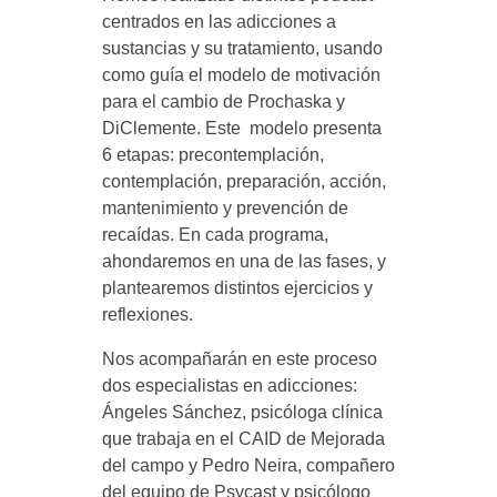
centrados en las adicciones a
–
sustancias y su tratamiento, usando
como guía el modelo de motivación
para el cambio de Prochaska y
P
DiClemente. Este modelo presenta
6 etapas: precontemplación,
a
contemplación, preparación, acción,
mantenimiento y prevención de
u
recaídas. En cada programa,
ahondaremos en una de las fases, y
t
plantearemos distintos ejercicios y
reflexiones.
a
Nos acompañarán en este proceso
dos especialistas en adicciones:
s
Ángeles Sánchez, psicóloga clínica
que trabaja en el CAID de Mejorada
del campo y Pedro Neira, compañero
p
del equipo de Psycast y psicólogo