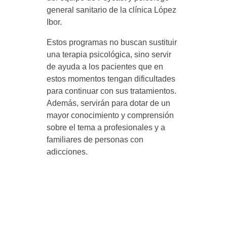
general sanitario de la clínica López
s
Ibor.
Estos programas no buscan sustituir
i
una terapia psicológica, sino servir
de ayuda a los pacientes que en
c
estos momentos tengan dificultades
para continuar con sus tratamientos.
o
Además, servirán para dotar de un
mayor conocimiento y comprensión
l
sobre el tema a profesionales y a
familiares de personas con
adicciones.
ó
g
i