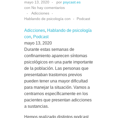
C
mayo 13, 2020
por
psycast.es
con
No hay comentarios
a
Adicciones
Hablando de psicología con
Podcast
p
Adicciones
, 
Hablando de psicología
con
, 
Podcast
í
mayo 13, 2020
Durante estas semanas de
confinamiento aparecen síntomas
t
psicológicos en una parte importante
de la población. Las personas que
u
presentaban trastornos previos
pueden tener una mayor dificultad
l
para manejar la situación. Vamos a
centrarnos específicamente en los
o
pacientes que presentan adicciones
a sustancias.
1
Hemos realizado distintos podcast