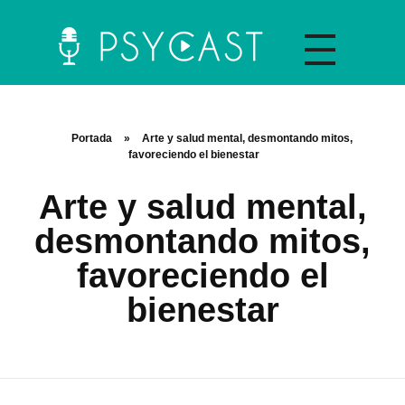
La plataforma y asociación Psycast.es es una propuesta didáctica innovadora de psicología que ofrece información sobre diferentes temáticas psicológicas a través de material audiovisual y la selección de artículos científicos y de divulgación.
Portada
»
Arte y salud mental, desmontando mitos,
favoreciendo el bienestar
Arte y salud mental,
desmontando mitos,
Recursos A
favoreciendo el
bienestar
C
O