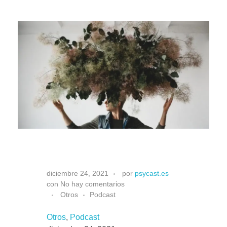
Situa
A
diciembre 24, 2021
por
psycast.es
con
No hay comentarios
r
Otros
Podcast
Otros
, 
Podcast