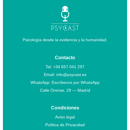
n
e
s
Psicología desde la evidencia y la humanidad.
t
Contacto
a
Tel:
+34 657 041 297
Email:
info@psycast.es
r
WhatsApp:
Escríbenos por WhatsApp
Calle Orense, 29 — Madrid
Condiciones
Aviso legal
Política de Privacidad