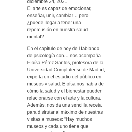
t
diciembre 24, 2021
El arte es capaz de emocionar,
e
enseñar, unir, cambiar… pero
¿puede llegar a tener una
y
repercusión en nuestra salud
mental?
s
En el capítulo de hoy de Hablando
de psicología con… nos acompaña
a
Eloísa Pérez Santos, profesora de la
Universidad Complutense de Madrid,
experta en el estudio del público en
l
museos y salud. Eloísa nos habla de
cómo la salud y el bienestar pueden
u
relacionarse con el arte y la cultura.
Además, nos da una sencilla receta
d
para disfrutar al máximo de nuestras
visitas a museos: “Hay muchos
m
museos y cada uno tiene que