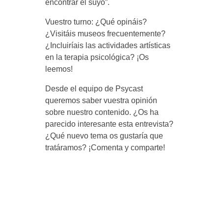
encontrar el suyo”.
e
Vuestro turno: ¿Qué opináis?
¿Visitáis museos frecuentemente?
n
¿Incluiríais las actividades artísticas
en la terapia psicológica? ¡Os
leemos!
t
Desde el equipo de Psycast
a
queremos saber vuestra opinión
sobre nuestro contenido. ¿Os ha
parecido interesante esta entrevista?
l
¿Qué nuevo tema os gustaría que
tratáramos? ¡Comenta y comparte!
,
d
e