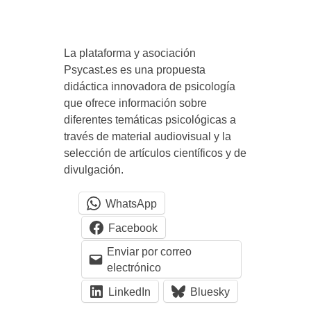
s
La plataforma y asociación
m
Psycast.es es una propuesta
didáctica innovadora de psicología
o
que ofrece información sobre
diferentes temáticas psicológicas a
n
través de material audiovisual y la
selección de artículos científicos y de
divulgación.
t
WhatsApp
a
Facebook
n
Enviar por correo
electrónico
d
LinkedIn
Bluesky