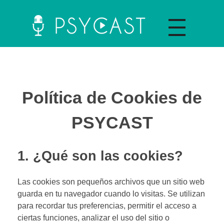
La plataforma y asociación Psycast.es es una propuesta didáctica innovadora de psicología que ofrece información sobre diferentes temáticas psicológicas a través de material audiovisual y la selección de artículos científicos y de divulgación.
Política de Cookies de
PSYCAST
Recursos A
1. ¿Qué son las cookies?
Las cookies son pequeños archivos que un sitio web
C
guarda en tu navegador cuando lo visitas. Se utilizan
para recordar tus preferencias, permitir el acceso a
O
ciertas funciones, analizar el uso del sitio o